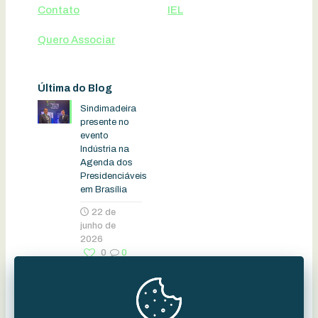
Contato
IEL
Quero Associar
Última do Blog
Sindimadeira
presente no
evento
Indústria na
Agenda dos
Presidenciáveis
em Brasília
22 de
junho de
2026
0
0