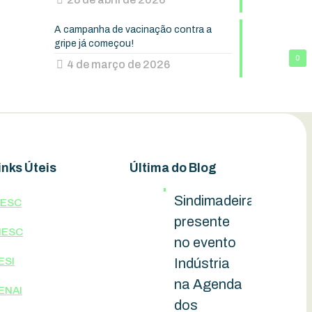
A campanha de vacinação contra a
gripe já começou!
0
4 de março de 2026
inks Úteis
Última do Blog
Sindimadeira
IESC
presente
IESC
no evento
ESI
Indústria
na Agenda
ENAI
dos