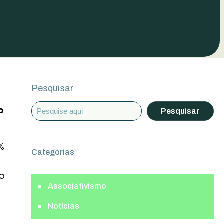
Pesquisar
o
Pesquisar
2%
Categorias
do
Associativismo
Notícias