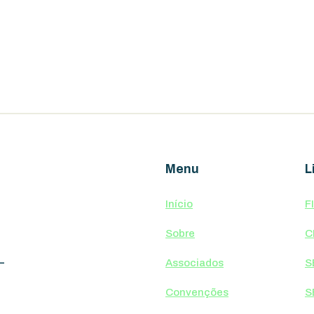
Menu
L
Início
F
Sobre
C
–
Associados
S
Convenções
S