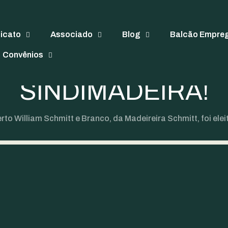
mberto William Schm
dicato
Associado
Blog
Balcão Empre
t, foi eleito como o 
Convênios
SINDIMADEIRA!
to William Schmitt e Branco, da Madeireira Schmitt, foi el