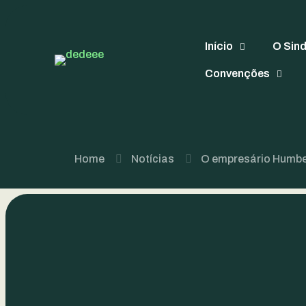
O empresário Hu
Início
O Sin
Madeireira Schmit
Convenções
Home
Notícias
O empresário Humber