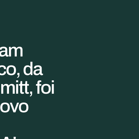
iam
co, da
itt, foi
novo