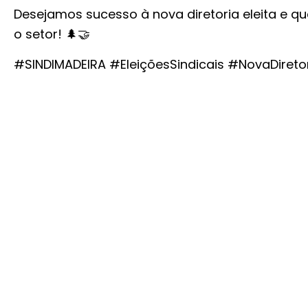
Desejamos sucesso à nova diretoria eleita e q
o setor! 🌲🤝
#SINDIMADEIRA #EleiçõesSindicais #NovaDire