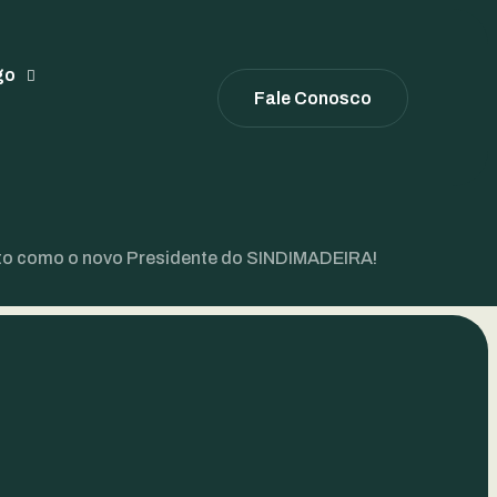
itt e Branco, da
go
Fale Conosco
novo Presidente do
eito como o novo Presidente do SINDIMADEIRA!